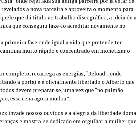
ista” onde rejeitada sua antiga parceira por já estar de
revelados a nova parceira e aproveita o momento para
quele que dá titulo ao trabalho discográfico, a ideia de a
 única que conseguiu faze-lo acreditar novamente no
a primeira fase onde igual a vida que pretende ter
 caminha muito rápido e concentrado em monetizar o
por completo, recarrega as energias, “Reload”, onde
ando a porta) e é oficialmente libertado o Alberto que
 todos devem preparar-se, uma vez que “no pulmão
ão, essa cena agora mudou”.
zz invade nossos ouvidos e a alegria da liberdade doma
peranças e mostra-se dedicado em orgulhar a mulher que