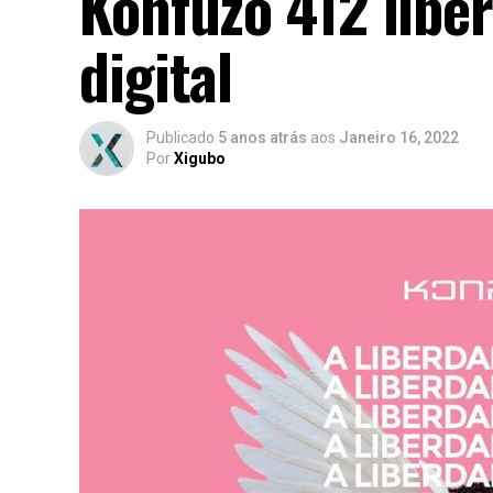
Konfuzo 412 libe
digital
Publicado
5 anos atrás
aos
Janeiro 16, 2022
Por
Xigubo