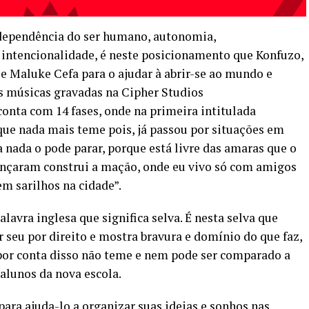
ndependência do ser humano, autonomia,
intencionalidade, é neste posicionamento que Konfuzo,
 e Maluke Cefa para o ajudar à abrir-se ao mundo e
as músicas gravadas na Cipher Studios
conta com 14 fases, onde na primeira intitulada
que nada mais teme pois, já passou por situações em
 nada o pode parar, porque está livre das amaras que o
ançaram construi a mação, onde eu vivo só com amigos
m sarilhos na cidade”.
lavra inglesa que significa selva. É nesta selva que
 seu por direito e mostra bravura e domínio do que faz,
 por conta disso não teme e nem pode ser comparado a
alunos da nova escola.
ra ajuda-lo a organizar suas ideias e sonhos nas