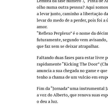
Lembra da fase número 7, “Pinta de Art
olho numa outra pessoa? Aqui somos 
a levar junto, caminho a libertação da
levar do medo de a perder, pois foi a
amor.
“Reflexo Perplexo” é o nome da décim
futuramente, segundo vem avisando,
que faz sem se deixar atrapalhar.
Faltando duas fases para estar livre 
rapidamente “Kicking The Door” (Chut
anuncia a sua chegada no game e que
tenho a chama de um vulcão em erupç
Fim da “Jornada” uma instrumental Ja
a voz do Alberto, que renova suas es
o deu a luz.