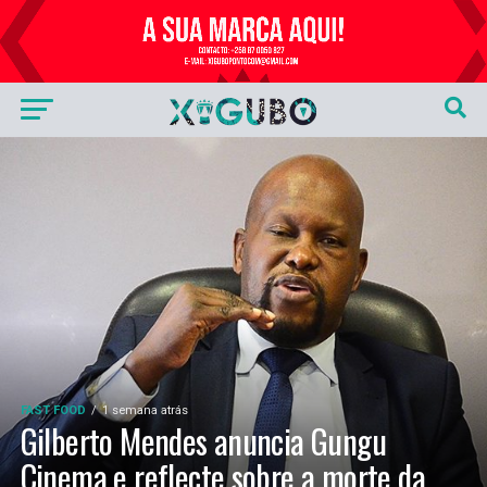
Publicidade
FAST FOOD
1 semana atrás
Gilberto Mendes anuncia Gungu
Cinema e reflecte sobre a morte da