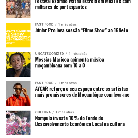
Festival Nsambo Wathu estreia em Moatize com
milhares de participantes
FAST FOOD
1 mês atrás
Júnior Pro leva sessão “Filme Show” ao 16Neto
UNCATEGORIZED
1 mês atrás
Messias Maricoa apimenta música
moçambicana com 10 a 0
FAST FOOD
1 mês atrás
AYGAR reforça o seu espaço entre os artistas
mais promissores de Moçambique com leva-me
CULTURA
1 mês atrás
Nampula investe 10% do Fundo de
Desenvolvimento Económico Local na cultura