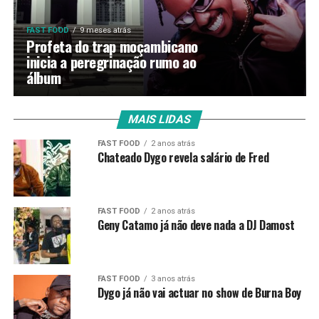
FAST FOOD
9 meses atrás
Profeta do trap moçambicano
inicia a peregrinação rumo ao
álbum
MAIS LIDAS
FAST FOOD
2 anos atrás
Chateado Dygo revela salário de Fred
FAST FOOD
2 anos atrás
Geny Catamo já não deve nada a DJ Damost
FAST FOOD
3 anos atrás
Dygo já não vai actuar no show de Burna Boy