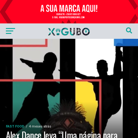
Publicidade
FAST FOOD
4 meses atrás
Alex Dance leva “Uma página para