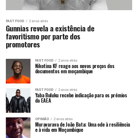
FAST FOOD
2 anos atrás
Gunnias revela a existência de
favoritismo por parte dos
promotores
FAST FOOD
2 anos atrás
Nikotina KF reage aos novos preços dos
documentos em moçambique
FAST FOOD
2 anos atrás
Yaba Buluku recebe indicação para os prémios
da EAEA
OPINIÃO
2 anos atrás
Muravarava de João Bata: Uma ode à resiliência
e à vida em Moçambique