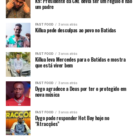
K9: Presidente da CNE devia ser um régulo e não
um padre
FAST FOOD
3 anos atrás
Killua pede desculpas ao povo no Batidas
FAST FOOD
3 anos atrás
Killua leva Mercedes para o Batidas e mostra
que está viver bem
FAST FOOD
3 anos atrás
Dygo agradece a Deus por ter o protegido em
nova música
FAST FOOD
3 anos atrás
Dygo pode responder Hot Boy hoje no
“Atracções”