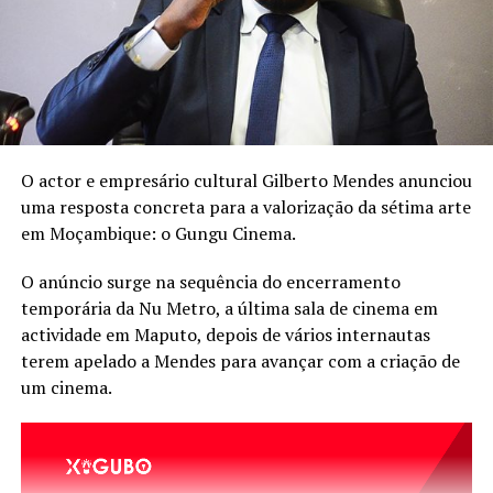
“O leite materno é precioso
e é o melhor do mundo nos
primeiros seis meses de
vida do bebé”, reforça a
artista na publicação.
O actor e empresário cultural Gilberto Mendes anunciou
uma resposta concreta para a valorização da sétima arte
em Moçambique: o Gungu Cinema.
A Semana Mundial do Aleitamento Materno decorre
este ano sob o lema “Amamentação para um começo de
O anúncio surge na sequência do encerramento
vida sustentável: fortaleça o que funciona.”
temporária da Nu Metro, a última sala de cinema em
actividade em Maputo, depois de vários internautas
terem apelado a Mendes para avançar com a criação de
um cinema.