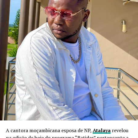
A cantora moçambicana esposa de NP,
Atalaya
revelou
na edição de hoje do programa “Batidas” pertencente a