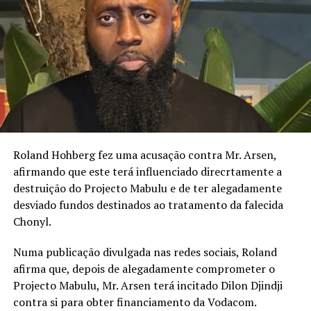
A resposta do actor foi acompanhada por uma reflexão
sobre o estado da cultura moçambicana, na qual defende
que o declínio cultural começou muito antes da actual
situação das salas de exibição.
Mendes recorda o desaparecimento gradual de bandas, a
redução da actividade teatral, o enfraquecimento de
instituições culturais, como a Companhia Nacional de
Canto e Dança, o desaparecimento de salas de cinema e
Roland Hohberg fez uma acusação contra Mr. Arsen,
o afastamento da literatura do quotidiano dos
afirmando que este terá influenciado direcrtamente a
moçambicanos.
destruição do Projecto Mabulu e de ter alegadamente
desviado fundos destinados ao tratamento da falecida
Para Gilberto Mendes, a cultura deixou de ser encarada
Chonyl.
como um bem essencial para a formação da sociedade e,
como consequência, surgiram problemas como a perda
Numa publicação divulgada nas redes sociais, Roland
de civismo, o empobrecimento do debate público, a
afirma que, depois de alegadamente comprometer o
degradação do uso da língua portuguesa e a crescente
Projecto Mabulu, Mr. Arsen terá incitado Dilon Djindji
valorização de conteúdos superficiais nas plataformas
contra si para obter financiamento da Vodacom.