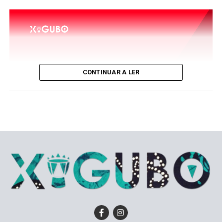
digitais.
Com o Gungu Cinema, Gilberto Mendes poderá ampliar
a sua contribuição para a preservação e promoção da
cultura cinematográfica nacional, num momento em
que a discussão sobre o futuro das salas de cinema ganha
força no país.
CONTINUAR A LER