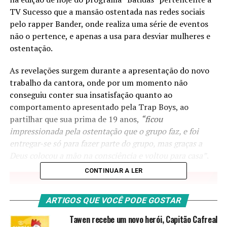
TV Sucesso que a mansão ostentada nas redes sociais
pelo rapper Bander, onde realiza uma série de eventos
não o pertence, e apenas a usa para desviar mulheres e
ostentação.
As revelações surgem durante a apresentação do novo
trabalho da cantora, onde por um momento não
conseguiu conter sua insatisfação quanto ao
comportamento apresentado pela Trap Boys, ao
partilhar que sua prima de 19 anos,
“ficou
impressionada pela ostentação que o grupo faz, e foi
entregar-se só para fazer parte do grupo, mas graças a
Deus colocou a mão na consciência e voltou para casa”
.
CONTINUAR A LER
ARTIGOS QUE VOCÊ PODE GOSTAR
Tawen recebe um novo herói, Capitão Cafreal