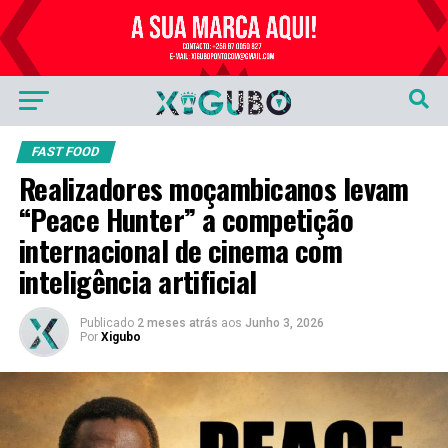
Publicidade
FAST FOOD
Realizadores moçambicanos levam
“Peace Hunter” a competição
internacional de cinema com
inteligência artificial
Publicado
2 meses atrás
aos
Junho 3, 2026
Por
Xigubo