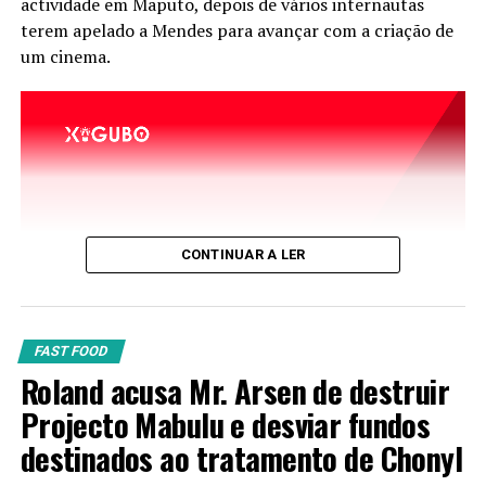
actividade em Maputo, depois de vários internautas
completa, permitindo que a história ganhe uma nova
terem apelado a Mendes para avançar com a criação de
dimensão e alcance um público ainda mais amplo.
um cinema.
Enquanto isso, o teaser já se afirma como uma
demonstração da criatividade, inovação e capacidade
técnica de uma nova geração de realizadores
moçambicanos que explora as fronteiras entre cinema,
tecnologia e storytelling.
TÓPICOS RELACIONADOS:
CONTINUAR A LER
FAST FOOD
Roland acusa Mr. Arsen de destruir
Projecto Mabulu e desviar fundos
destinados ao tratamento de Chonyl