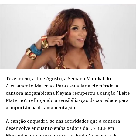
Entre os concorrentes destaca-se
“Peace Hunter”
(Caçador da Paz)
, um teaser concebido pelos dois
cineastas moçambicanos e inspirado numa história
verídica.
Teve início, a 1 de Agosto, a Semana Mundial do
A obra acompanha a jornada de um homem que perde
Aleitamento Materno. Para assinalar a efeméride, a
tudo aquilo que deveria proteger. Mesmo diante da dor e
cantora moçambicana Neyma recuperou a canção “Leite
da devastação, continua a caminhar, atravessando
Materno”, reforçando a sensibilização da sociedade para
fronteiras físicas e emocionais, memórias do passado e a
a importância da amamentação.
incessante procura por algo que o mundo insiste em
A canção enquadra-se nas actividades que a cantora
afirmar que não existe: a paz.
desenvolve enquanto embaixadora da UNICEF em
O teaser apresenta uma narrativa visual intensa,
Moçambique, cargo que exerce desde Novembro de