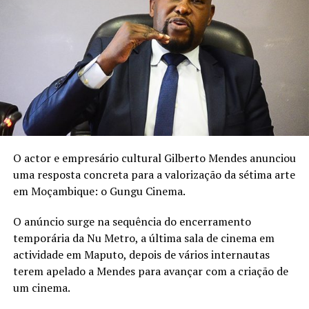
“O leite materno é precioso
e é o melhor do mundo nos
primeiros seis meses de
vida do bebé”, reforça a
artista na publicação.
O actor e empresário cultural Gilberto Mendes anunciou
uma resposta concreta para a valorização da sétima arte
em Moçambique: o Gungu Cinema.
A Semana Mundial do Aleitamento Materno decorre
este ano sob o lema “Amamentação para um começo de
O anúncio surge na sequência do encerramento
vida sustentável: fortaleça o que funciona.”
temporária da Nu Metro, a última sala de cinema em
actividade em Maputo, depois de vários internautas
terem apelado a Mendes para avançar com a criação de
um cinema.