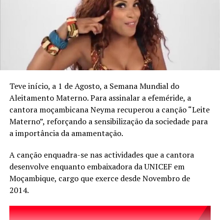
o acto como
“cruel” e “desprezível”
, afirmando que se
trata de uma tragédia que destrói o trabalho e o esforço
de um artista com grande potencial.
“O ser humano apagou uma vida, a vida de um artista
que tem tudo para dar certo”, escreveu.
A cantora recordou que, para os músicos
Teve início, a 1 de Agosto, a Semana Mundial do
moçambicanos, o YouTube é uma plataforma essencial e
Aleitamento Materno. Para assinalar a efeméride, a
funciona como
“cartão de visita”
para o público e
cantora moçambicana Neyma recuperou a canção “Leite
parceiros. Percella ainda deixou uma mensagem de
Materno”, reforçando a sensibilização da sociedade para
esperança ao colega, garantindo que ele irá
recomeçar
a importância da amamentação.
e brilhar ainda mais
A canção enquadra-se nas actividades que a cantora
“Ele vai criar uma conta nova, lançar vídeos novos e
desenvolve enquanto embaixadora da UNICEF em
ainda vai brilhar mais que você”.
Moçambique, cargo que exerce desde Novembro de
2014.
TÓPICOS RELACIONADOS: