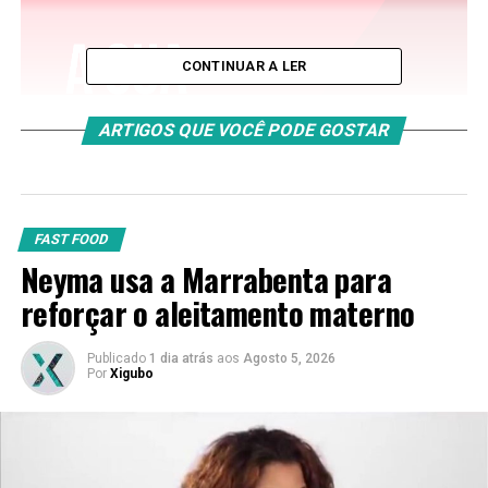
CONTINUAR A LER
ARTIGOS QUE VOCÊ PODE GOSTAR
FAST FOOD
Neyma usa a Marrabenta para
reforçar o aleitamento materno
Publicado
1 dia atrás
aos
Agosto 5, 2026
Por
Xigubo
Num texto intitulado
“Carta Aberta”
, Percella classificou