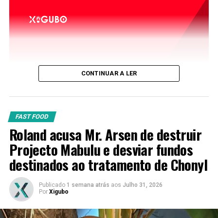
CONTINUAR A LER
FAST FOOD
Roland acusa Mr. Arsen de destruir
Projecto Mabulu e desviar fundos
destinados ao tratamento de Chonyl
Publicado
1 semana atrás
aos
Julho 31, 2026
Por
Xigubo