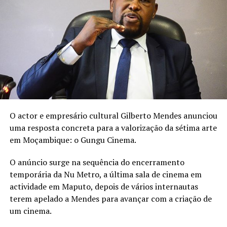
“O leite materno é precioso
e é o melhor do mundo nos
primeiros seis meses de
vida do bebé”, reforça a
artista na publicação.
O actor e empresário cultural Gilberto Mendes anunciou
uma resposta concreta para a valorização da sétima arte
em Moçambique: o Gungu Cinema.
A Semana Mundial do Aleitamento Materno decorre
este ano sob o lema “Amamentação para um começo de
O anúncio surge na sequência do encerramento
vida sustentável: fortaleça o que funciona.”
temporária da Nu Metro, a última sala de cinema em
actividade em Maputo, depois de vários internautas
terem apelado a Mendes para avançar com a criação de
um cinema.