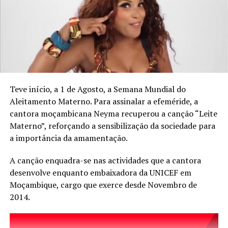
Teve início, a 1 de Agosto, a Semana Mundial do
Aleitamento Materno. Para assinalar a efeméride, a
cantora moçambicana Neyma recuperou a canção “Leite
Por sua vez, o representante da Afterwork, Brígido
Materno”, reforçando a sensibilização da sociedade para
Mahoche, explicou que o evento inclui feiras
a importância da amamentação.
gastronómicas, visitas guiadas e espectáculos de música,
com o objectivo de promover Quelimane dentro e fora
A canção enquadra-se nas actividades que a cantora
do país.
desenvolve enquanto embaixadora da UNICEF em
Moçambique, cargo que exerce desde Novembro de
TÓPICOS RELACIONADOS:
2014.