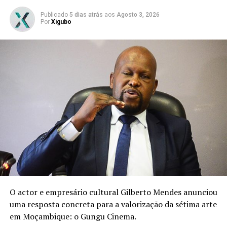
Publicado
5 dias atrás
aos
Agosto 3, 2026
Por
Xigubo
“O leite materno é precioso
e é o melhor do mundo nos
primeiros seis meses de
vida do bebé”, reforça a
artista na publicação.
O actor e empresário cultural Gilberto Mendes anunciou
uma resposta concreta para a valorização da sétima arte
em Moçambique: o Gungu Cinema.
A Semana Mundial do Aleitamento Materno decorre