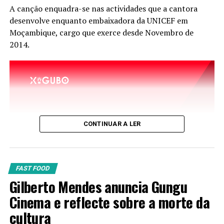
A canção enquadra-se nas actividades que a cantora
desenvolve enquanto embaixadora da UNICEF em
A educação precária foi apontada pelo músico como um
Moçambique, cargo que exerce desde Novembro de
dos fatores que prejudicam a instabilidade social.
2014.
Sukuma argumentou que a falta de incentivo ao
pensamento crítico manteve a população vulnerável e
despreparada para interpretar os desafios do país de
forma estruturada. “O povo está a reagir da forma que
foi educado”, disse, referindo-se às manifestações contra
o aumento do custo de vida e a insatisfação com os
resultados eleitorais de outubro, que elegeram Daniel
CONTINUAR A LER
Chapo.
TÓPICOS RELACIONADOS:
FAST FOOD
Gilberto Mendes anuncia Gungu
Cinema e reflecte sobre a morte da
cultura