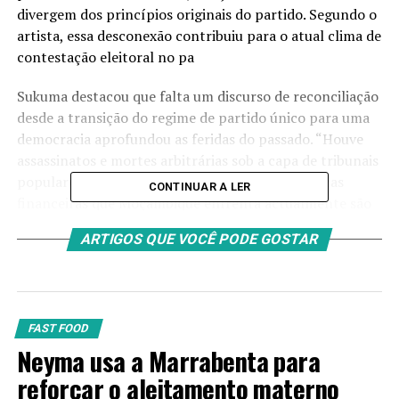
divergem dos princípios originais do partido. Segundo o
artista, essa desconexão contribuiu para o atual clima de
contestação eleitoral no pa
Sukuma destacou que falta um discurso de reconciliação
desde a transição do regime de partido único para uma
democracia aprofundou as feridas do passado. “Houve
assassinatos e mortes arbitrárias sob a capa de tribunais
populares”, recordou, sublinhando que as políticas
CONTINUAR A LER
financeiras que Moçambique enfrenta actualmente são
reflexo de uma sociedade que nunca lidou abertamente
ARTIGOS QUE VOCÊ PODE GOSTAR
com a sua própria história. A crise, marcada por
manifestações e atos de vandalismo nos últimos meses,
demonstra o descontentamento de uma geração mais
jovem que já não partilha do mesmo “compromisso
histórico” com a Frelimo.
FAST FOOD
Neyma usa a Marrabenta para
reforçar o aleitamento materno