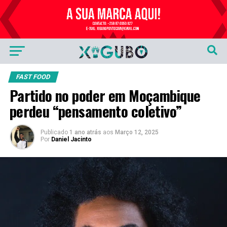
Publicidade
FAST FOOD
Partido no poder em Moçambique
perdeu “pensamento coletivo”
Publicado
1 ano atrás
aos
Março 12, 2025
Por
Daniel Jacinto