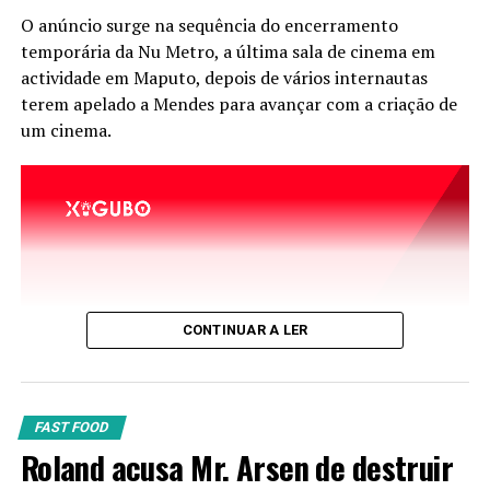
este ano sob o lema “Amamentação para um começo de
O anúncio surge na sequência do encerramento
vida sustentável: fortaleça o que funciona.”
temporária da Nu Metro, a última sala de cinema em
actividade em Maputo, depois de vários internautas
terem apelado a Mendes para avançar com a criação de
um cinema.
CONTINUAR A LER
FAST FOOD
Roland acusa Mr. Arsen de destruir