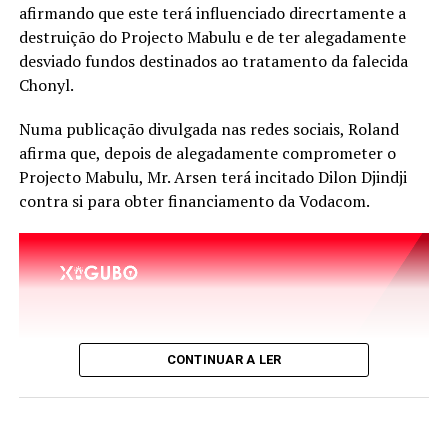
o afastamento da literatura do quotidiano dos
afirmando que este terá influenciado direcrtamente a
moçambicanos.
destruição do Projecto Mabulu e de ter alegadamente
desviado fundos destinados ao tratamento da falecida
Para Gilberto Mendes, a cultura deixou de ser encarada
Chonyl.
como um bem essencial para a formação da sociedade e,
como consequência, surgiram problemas como a perda
Numa publicação divulgada nas redes sociais, Roland
de civismo, o empobrecimento do debate público, a
afirma que, depois de alegadamente comprometer o
degradação do uso da língua portuguesa e a crescente
Projecto Mabulu, Mr. Arsen terá incitado Dilon Djindji
valorização de conteúdos superficiais nas plataformas
contra si para obter financiamento da Vodacom.
digitais.
Com o Gungu Cinema, Gilberto Mendes poderá ampliar
a sua contribuição para a preservação e promoção da
cultura cinematográfica nacional, num momento em
que a discussão sobre o futuro das salas de cinema ganha
força no país.
CONTINUAR A LER