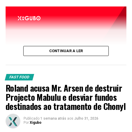
CONTINUAR A LER
FAST FOOD
Roland acusa Mr. Arsen de destruir
Projecto Mabulu e desviar fundos
destinados ao tratamento de Chonyl
Publicado
1 semana atrás
aos
Julho 31, 2026
Por
Xigubo