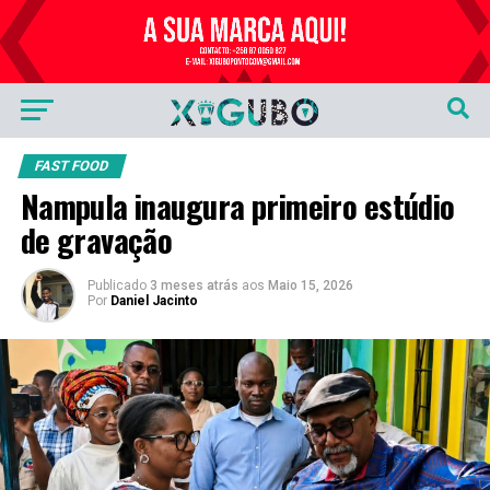
Publicidade
FAST FOOD
Nampula inaugura primeiro estúdio
de gravação
Publicado
3 meses atrás
aos
Maio 15, 2026
Por
Daniel Jacinto