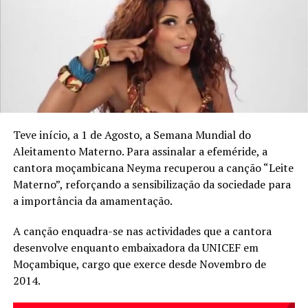
Na mesma cerimónia, foi lançado o Fundo de Startups
para a Criatividade, para apoiar projectos culturais e
inovadores. A secretária de Estado das Artes e Cultura,
Matilde Martins Muocha, disse que o Governo quer
melhorar as condições da classe artística em Nampula.
Teve início, a 1 de Agosto, a Semana Mundial do
TÓPICOS RELACIONADOS:
Aleitamento Materno. Para assinalar a efeméride, a
cantora moçambicana Neyma recuperou a canção “Leite
Materno”, reforçando a sensibilização da sociedade para
a importância da amamentação.
A canção enquadra-se nas actividades que a cantora
desenvolve enquanto embaixadora da UNICEF em
Moçambique, cargo que exerce desde Novembro de
2014.