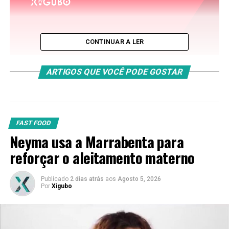
CONTINUAR A LER
ARTIGOS QUE VOCÊ PODE GOSTAR
FAST FOOD
Neyma usa a Marrabenta para
reforçar o aleitamento materno
Publicado
2 dias atrás
aos
Agosto 5, 2026
Por
Xigubo