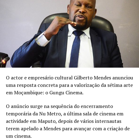
“O leite materno é precioso
e é o melhor do mundo nos
primeiros seis meses de
vida do bebé”, reforça a
artista na publicação.
O actor e empresário cultural Gilberto Mendes anunciou
uma resposta concreta para a valorização da sétima arte
em Moçambique: o Gungu Cinema.
A Semana Mundial do Aleitamento Materno decorre
este ano sob o lema “Amamentação para um começo de
O anúncio surge na sequência do encerramento
vida sustentável: fortaleça o que funciona.”
temporária da Nu Metro, a última sala de cinema em
actividade em Maputo, depois de vários internautas
terem apelado a Mendes para avançar com a criação de
um cinema.