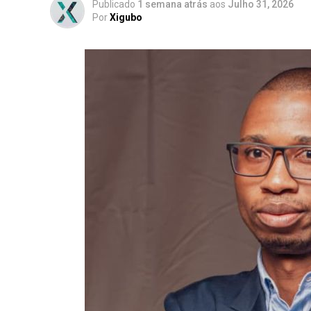
Publicado
1 semana atrás
aos
Julho 31, 2026
Por
Xigubo