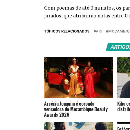
Com poemas de até 3 minutos, os part
jurados, que atribuirão notas entre 0
TÓPICOS RELACIONADOS:
ART
MOÇAMBIQ
ARTIGO
Arsénia Joaquim é coroada
Kiba c
vencedora do Mozambique Beauty
distri
Awards 2026
Fotógr