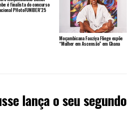
be é finalista do concurso
acional PHotoFUNIBER’25
Moçambicana Fauziya Fliege expõe
“Mulher em Ascensão” em Ghana
usse lança o seu segundo