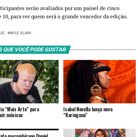
icipantes serão avaliados por um painel de cinco
 e 10, para ver quem será o grande vencedor da edição.
UE
MOZ SLAM
S QUE VOCÊ PODE GOSTAR
ria “Mais Arte” para
Isabel Novella lança nova
buir músicas
“Karingana”
afo moçambicano Daniel