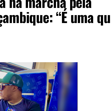
pa na marcha pela
çambique: “É uma qu