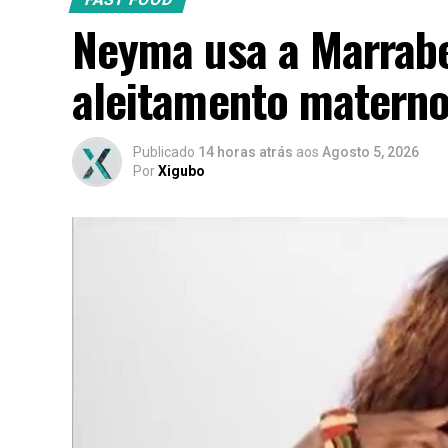
Neyma usa a Marrabe
aleitamento matern
Publicado
14 horas atrás
aos
Agosto 5, 2026
Por
Xigubo