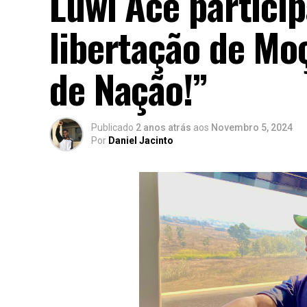
Luwi Ace partici
libertação de Mo
de Nação!”
Publicado
2 anos atrás
aos
Novembro 5, 2024
Por
Daniel Jacinto