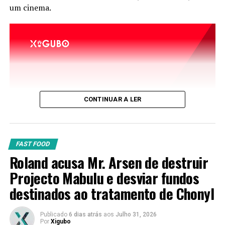
um cinema.
CONTINUAR A LER
FAST FOOD
Roland acusa Mr. Arsen de destruir
Projecto Mabulu e desviar fundos
destinados ao tratamento de Chonyl
Publicado
6 dias atrás
aos
Julho 31, 2026
Por
Xigubo