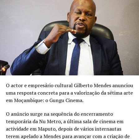
“O leite materno é precioso
e é o melhor do mundo nos
primeiros seis meses de
vida do bebé”, reforça a
artista na publicação.
O actor e empresário cultural Gilberto Mendes anunciou
uma resposta concreta para a valorização da sétima arte
em Moçambique: o Gungu Cinema.
A Semana Mundial do Aleitamento Materno decorre
este ano sob o lema “Amamentação para um começo de
O anúncio surge na sequência do encerramento
vida sustentável: fortaleça o que funciona.”
temporária da Nu Metro, a última sala de cinema em
actividade em Maputo, depois de vários internautas
terem apelado a Mendes para avançar com a criação de