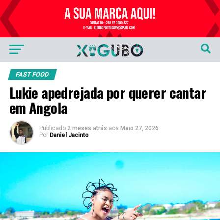
Publicidade
FAST FOOD
Lukie apedrejada por querer cantar
em Angola
Publicado
2 meses atrás
aos
Maio 27, 2026
Por
Daniel Jacinto