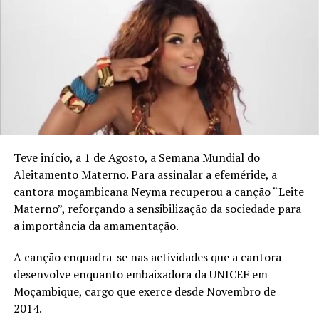
As declarações dividiram opiniões e motivaram reacções
de várias figuras públicas, incluindo o músico Denny OG,
que criticou Lukie por, segundo ele, “mendigar atenção”
de Angola.
O artista defendeu que os músicos moçambicanos devem
focar-se mais em fortalecer a sua identidade cultural,
em vez de procurar validação fora do país.
Teve início, a 1 de Agosto, a Semana Mundial do
Apesar das críticas, o posicionamento da cantora
Aleitamento Materno. Para assinalar a efeméride, a
também recebeu apoio de internautas que concordam
cantora moçambicana Neyma recuperou a canção “Leite
que existe pouco intercâmbio para os músicos
Materno”, reforçando a sensibilização da sociedade para
moçambicanos em Angola.
a importância da amamentação.
A discussão reacendeu o debate sobre a valorização da
A canção enquadra-se nas actividades que a cantora
música nacional, o papel dos promotores e os desafios
desenvolve enquanto embaixadora da UNICEF em
da internacionalização dos artistas moçambicanos.
Moçambique, cargo que exerce desde Novembro de
2014.