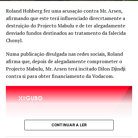
instituições culturais, como a Companhia Nacional de
Canto e Dança, o desaparecimento de salas de cinema e
Roland Hohberg fez uma acusação contra Mr. Arsen,
o afastamento da literatura do quotidiano dos
afirmando que este terá influenciado direcrtamente a
moçambicanos.
destruição do Projecto Mabulu e de ter alegadamente
desviado fundos destinados ao tratamento da falecida
Para Gilberto Mendes, a cultura deixou de ser encarada
Chonyl.
como um bem essencial para a formação da sociedade e,
como consequência, surgiram problemas como a perda
Numa publicação divulgada nas redes sociais, Roland
de civismo, o empobrecimento do debate público, a
afirma que, depois de alegadamente comprometer o
degradação do uso da língua portuguesa e a crescente
Projecto Mabulu, Mr. Arsen terá incitado Dilon Djindji
valorização de conteúdos superficiais nas plataformas
contra si para obter financiamento da Vodacom.
digitais.
Com o Gungu Cinema, Gilberto Mendes poderá ampliar
a sua contribuição para a preservação e promoção da
cultura cinematográfica nacional, num momento em
que a discussão sobre o futuro das salas de cinema ganha
força no país.
CONTINUAR A LER