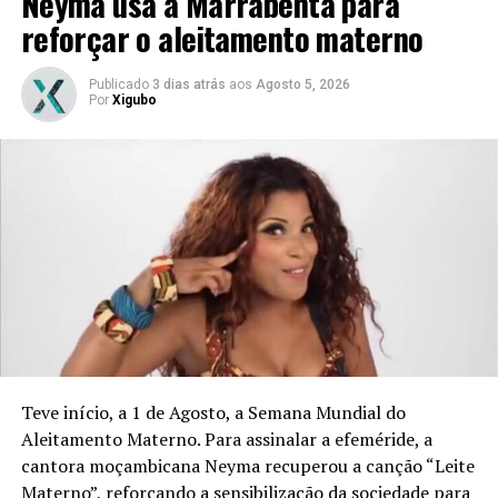
Neyma usa a Marrabenta para
reforçar o aleitamento materno
Publicado
3 dias atrás
aos
Agosto 5, 2026
Por
Xigubo
Embora Kiba não tenha revelado muitos detalhes sobre
os próximos passos nessa nova jornada, a novidade
gerou curiosidade entre seus fãs. O artista, conhecido
por sua autenticidade no rap, agora explora uma nova
faceta de sua carreira, misturando música e moda em um
cenário internacional.
TÓPICOS RELACIONADOS:
Teve início, a 1 de Agosto, a Semana Mundial do
Aleitamento Materno. Para assinalar a efeméride, a
cantora moçambicana Neyma recuperou a canção “Leite
Materno”, reforçando a sensibilização da sociedade para