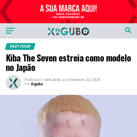
Publicidade
FAST FOOD
Kiba The Seven estreia como modelo
no Japão
Publicado
1 ano atrás
aos
Fevereiro 22, 2025
Por
Xigubo