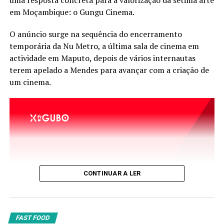
uma resposta concreta para a valorização da sétima arte
em Moçambique: o Gungu Cinema.
A Semana Mundial do Aleitamento Materno decorre
este ano sob o lema “Amamentação para um começo de
O anúncio surge na sequência do encerramento
vida sustentável: fortaleça o que funciona.”
temporária da Nu Metro, a última sala de cinema em
actividade em Maputo, depois de vários internautas
terem apelado a Mendes para avançar com a criação de
um cinema.
CONTINUAR A LER
FAST FOOD