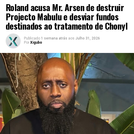
Roland acusa Mr. Arsen de destruir
Projecto Mabulu e desviar fundos
destinados ao tratamento de Chonyl
Publicado
1 semana atrás
aos
Julho 31, 2026
Por
Xigubo
A resposta do actor foi acompanhada por uma reflexão
sobre o estado da cultura moçambicana, na qual defende
que o declínio cultural começou muito antes da actual
situação das salas de exibição.
Mendes recorda o desaparecimento gradual de bandas, a
redução da actividade teatral, o enfraquecimento de