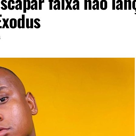
escapar faixa não lan
Exodus
5