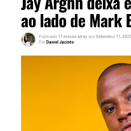
Jay Arghh deixa 
ao lado de Mark 
Publicado
11 meses atrás
aos
Setembro 11, 202
Por
Daniel Jacinto