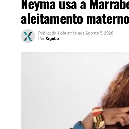
Neyma usa a Marrabe
aleitamento matern
Publicado
1 dia atrás
aos
Agosto 5, 2026
Por
Xigubo