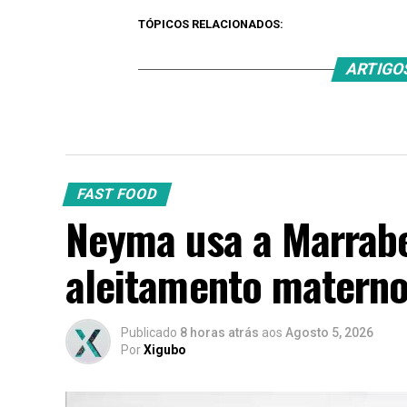
TÓPICOS RELACIONADOS:
ARTIGO
FAST FOOD
Neyma usa a Marrabe
aleitamento matern
Publicado
8 horas atrás
aos
Agosto 5, 2026
Por
Xigubo