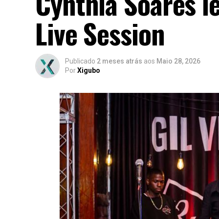
Cynthia Soares l
Live Session
Publicado
2 meses atrás
aos
Maio 28, 2026
Por
Xigubo