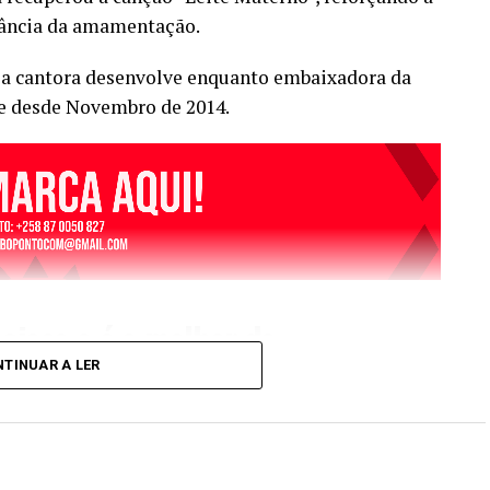
tância da amamentação.
 a cantora desenvolve enquanto embaixadora da
 desde Novembro de 2014.
ecioso e é o melhor do
eis meses de vida do
TINUAR A LER
ta na publicação.
o decorre este ano sob o lema “Amamentação para