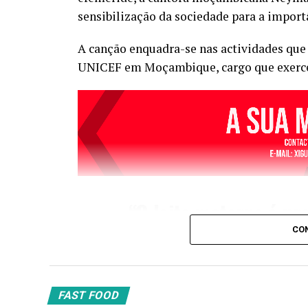
sensibilização da sociedade para a impor
A canção enquadra-se nas actividades que
UNICEF em Moçambique, cargo que exerce
“O leite materno é pr
mundo nos primeiros s
CON
bebé”, reforça a artis
FAST FOOD
A Semana Mundial do Aleitamento Matern