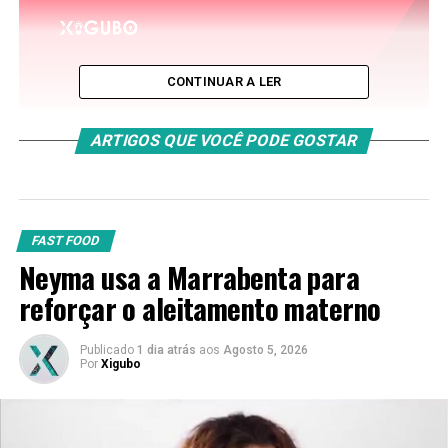
CONTINUAR A LER
ARTIGOS QUE VOCÊ PODE GOSTAR
FAST FOOD
Neyma usa a Marrabenta para
reforçar o aleitamento materno
Publicado
1 dia atrás
aos
Agosto 5, 2026
Por
Xigubo