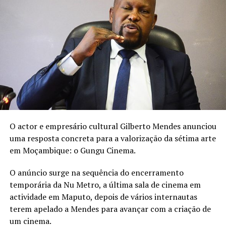
“O leite materno é precioso
e é o melhor do mundo nos
primeiros seis meses de
vida do bebé”, reforça a
artista na publicação.
O actor e empresário cultural Gilberto Mendes anunciou
uma resposta concreta para a valorização da sétima arte
em Moçambique: o Gungu Cinema.
A Semana Mundial do Aleitamento Materno decorre
este ano sob o lema “Amamentação para um começo de
O anúncio surge na sequência do encerramento
vida sustentável: fortaleça o que funciona.”
temporária da Nu Metro, a última sala de cinema em
actividade em Maputo, depois de vários internautas
terem apelado a Mendes para avançar com a criação de
um cinema.