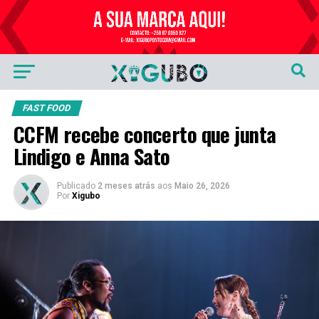
Publicidade
FAST FOOD
CCFM recebe concerto que junta
Lindigo e Anna Sato
Publicado
2 meses atrás
aos
Maio 26, 2026
Por
Xigubo