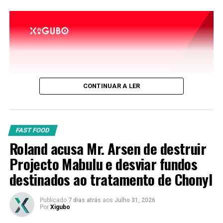
CONTINUAR A LER
FAST FOOD
Roland acusa Mr. Arsen de destruir
Projecto Mabulu e desviar fundos
destinados ao tratamento de Chonyl
Publicado
7 dias atrás
aos
Julho 31, 2026
Por
Xigubo