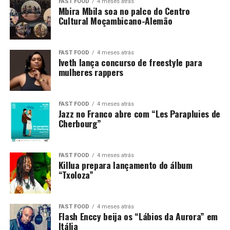
FAST FOOD
4 meses atrás
Mbira Mbila soa no palco do Centro
Cultural Moçambicano-Alemão
FAST FOOD
4 meses atrás
Iveth lança concurso de freestyle para
mulheres rappers
FAST FOOD
4 meses atrás
Jazz no Franco abre com “Les Parapluies de
Cherbourg”
FAST FOOD
4 meses atrás
Killua prepara lançamento do álbum
“Txoloza”
FAST FOOD
4 meses atrás
Flash Enccy beija os “Lábios da Aurora” em
Itália